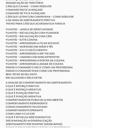
DEMARCAÇÃO DE TERRITÓRIO
CÃES QUE CAVAM - COMO RESOLVER
COMANDO 'SOLTA' AVANÇADO
COMANDO DE 'FICA' AVANÇADO
CÃES QUE LATEM COM CAMPAINHA - COMO RESOLVER
A 2a ONDA DE ADESTRAMENTO POSITIVO
TREINO PARA CÃES QUE ACORDAM SUA FAMILIA
FILHOTES - JANELA DE OPORTUNIDADE
FILHOTES - SOCIALIZAÇÃO COM HUMANOS
FILHOTES - SOCIALIZAÇÃO COM CÃES
FILHOTES - SUÍTE CANINA
FILHOTES - APRENDENDO A FICAR SOZINHO
FILHOTES - MORDIDAS NAS MÃOS E PÉS
FILHOTES - XIXI E COCÔ CORRETO
FILHOTES - APRENDENDO A SER TOCADO
FILHOTES - LIDANDO COM SONS DIFERENTES
FILHOTES - APRENDENDO A GOSTAR DA COLEIRA
FILHOTES - APRENDENDO A ANDAR DE COLEIRA
ENSINE O COMANDO 'CHECK' COMO UM PROFISSIONAL
ENSINE O COMANDO 'GIRA' COMO UM PROFISSIONAL
BEM-ESTAR DO SEU GATO
SOCIALIZANDO CÃES E GATOS
A ANALISE DO COMPORTAMENTO NO ADESTRAMENTO
O QUE É REFORÇO POSITIVO
O QUE É REFORÇO NEGATIVO
O QUE É PUNIÇÃO POSITIVA
O QUE É PUNIÇÃO NEGATIVA
COMPORTAMENTOS PUBLICOS vs ENCOBERTOS
COMPORTAMENTO RESPONDENTE
CONDICIONAMENTO PAVLOVANO
COMPORTAMENTO OPERANTE
COMO USAR O CLICKER
O QUE É ESTIMULO DESCRIMINATIVO
DISCRIMINAÇÃO vs GENERALIZAÇÃO
ADESTRAMENTO POR SHAPING (MODELAGEM)
ENSINE O COMANDO 'TOCA' COMO UM PROFISSIONAL