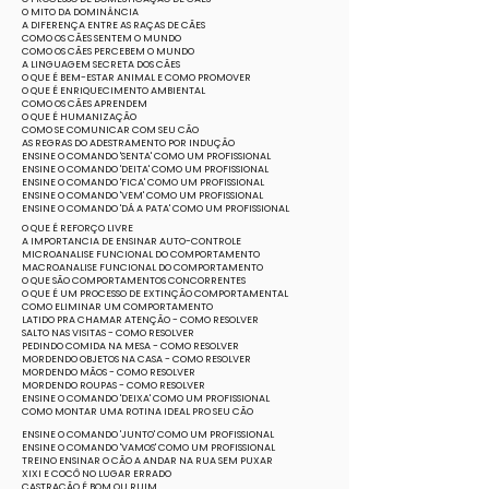
​O MITO DA DOMINÂNCIA
A DIFERENÇA ENTRE AS RAÇAS DE CÃES
COMO OS CÃES SENTEM O MUNDO
COMO OS CÃES PERCEBEM O MUNDO
A LINGUAGEM SECRETA DOS CÃES
O QUE É BEM-ESTAR ANIMAL E COMO PROMOVER
O QUE É ENRIQUECIMENTO AMBIENTAL
COMO OS CÃES APRENDEM
O QUE É HUMANIZAÇÃO
COMO SE COMUNICAR COM SEU CÃO
AS REGRAS DO ADESTRAMENTO POR INDUÇÃO
ENSINE O COMANDO 'SENTA' COMO UM PROFISSIONAL
ENSINE O COMANDO 'DEITA' COMO UM PROFISSIONAL
ENSINE O COMANDO 'FICA' COMO UM PROFISSIONAL
ENSINE O COMANDO 'VEM' COMO UM PROFISSIONAL
ENSINE O COMANDO 'DÁ A PATA' COMO UM PROFISSIONAL
O QUE É REFORÇO LIVRE
A IMPORTANCIA DE ENSINAR AUTO-CONTROLE
MICROANALISE FUNCIONAL DO COMPORTAMENTO
MACROANALISE FUNCIONAL DO COMPORTAMENTO
O QUE SÃO COMPORTAMENTOS CONCORRENTES
O QUE É UM PROCESSO DE EXTINÇÃO COMPORTAMENTAL
COMO ELIMINAR UM COMPORTAMENTO
LATIDO PRA CHAMAR ATENÇÃO - COMO RESOLVER
SALTO NAS VISITAS - COMO RESOLVER
PEDINDO COMIDA NA MESA - COMO RESOLVER
MORDENDO OBJETOS NA CASA - COMO RESOLVER
MORDENDO MÃOS - COMO RESOLVER
MORDENDO ROUPAS - COMO RESOLVER
ENSINE O COMANDO 'DEIXA' COMO UM PROFISSIONAL
COMO MONTAR UMA ROTINA IDEAL PRO SEU CÃO
ENSINE O COMANDO 'JUNTO' COMO UM PROFISSIONAL
ENSINE O COMANDO 'VAMOS' COMO UM PROFISSIONAL
TREINO ENSINAR O CÃO A ANDAR NA RUA SEM PUXAR
XIXI E COCÔ NO LUGAR ERRADO
CASTRAÇÃO É BOM OU RUIM